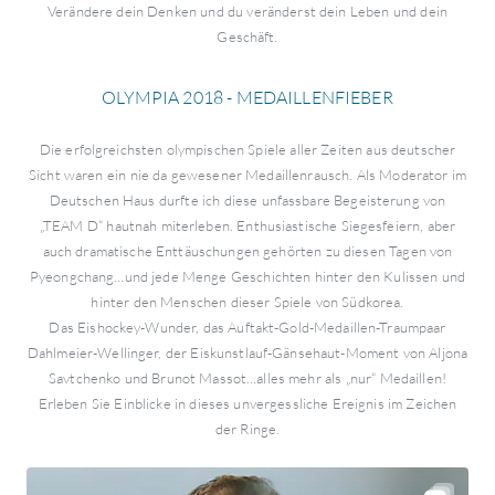
Verändere dein Denken und du veränderst dein Leben und dein
Geschäft.
OLYMPIA 2018 - MEDAILLENFIEBER
Die erfolgreichsten olympischen Spiele aller Zeiten aus deutscher
Sicht waren ein nie da gewesener Medaillenrausch. Als Moderator im
Deutschen Haus durfte ich diese unfassbare Begeisterung von
„TEAM D“ hautnah miterleben. Enthusiastische Siegesfeiern, aber
auch dramatische Enttäuschungen gehörten zu diesen Tagen von
Pyeongchang…und jede Menge Geschichten hinter den Kulissen und
hinter den Menschen dieser Spiele von Südkorea.
Das Eishockey-Wunder, das Auftakt-Gold-Medaillen-Traumpaar
Dahlmeier-Wellinger, der Eiskunstlauf-Gänsehaut-Moment von Aljona
Savtchenko und Brunot Massot…alles mehr als „nur“ Medaillen!
Erleben Sie Einblicke in dieses unvergessliche Ereignis im Zeichen
der Ringe.