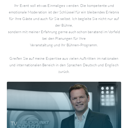
Ihr Event soll etwas Einmaliges werden. Die kompetente und
emotionale Moderation ist der Schlüssel für ein bleibendes Erlebnis
für Ihre Gäste und auch für Sie selbst. Ich begleite Sie nicht nur auf
der Bühne,
sondern mit meiner Erfahrung gerne auch schon beratend im Vorfeld
bei den Planungen für Ihre
Veranstaltung und Ihr Bühnen-Programm.
Greifen Sie auf meine Expertise aus vielen Auftritten im nationalen
und internationalen Bereich in den Sprachen Deutsch und Englisch
zurück.
TV