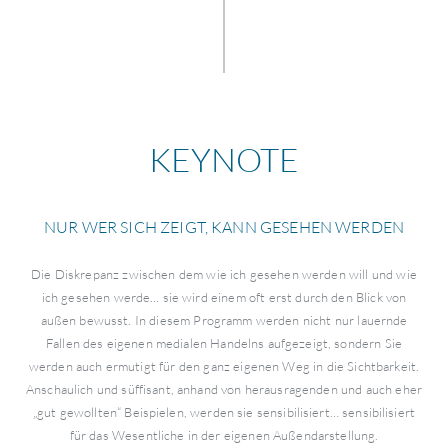
KEYNOTE
NUR WER SICH ZEIGT, KANN GESEHEN WERDEN
Die Diskrepanz zwischen dem wie ich gesehen werden will und wie
ich gesehen werde… sie wird einem oft erst durch den Blick von
außen bewusst. In diesem Programm werden nicht nur lauernde
Fallen des eigenen medialen Handelns aufgezeigt, sondern Sie
werden auch ermutigt für den ganz eigenen Weg in die Sichtbarkeit.
Anschaulich und süffisant, anhand von herausragenden und auch eher
„gut gewollten“ Beispielen, werden sie sensibilisiert… sensibilisiert
für das Wesentliche in der eigenen Außendarstellung.